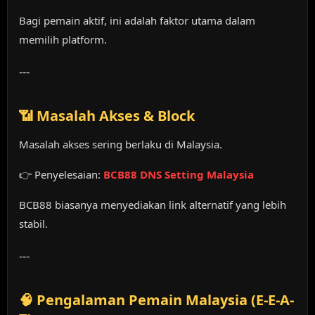
Bagi pemain aktif, ini adalah faktor utama dalam
memilih platform.
---
📶 Masalah Akses & Block
Masalah akses sering berlaku di Malaysia.
👉 Penyelesaian:
BCB88 DNS Setting Malaysia
BCB88 biasanya menyediakan link alternatif yang lebih
stabil.
---
🧠 Pengalaman Pemain Malaysia (E-E-A-