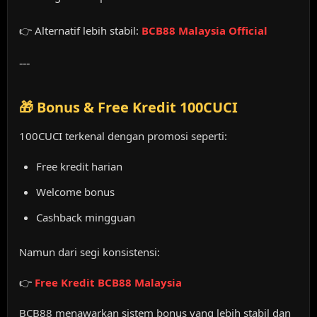
👉 Alternatif lebih stabil:
BCB88 Malaysia Official
---
🎁 Bonus & Free Kredit 100CUCI
100CUCI terkenal dengan promosi seperti:
Free kredit harian
Welcome bonus
Cashback mingguan
Namun dari segi konsistensi:
👉
Free Kredit BCB88 Malaysia
BCB88 menawarkan sistem bonus yang lebih stabil dan