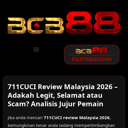
Skip
to
content
711CUCI Review Malaysia 2026 –
Adakah Legit, Selamat atau
Scam? Analisis Jujur Pemain
Jika anda mencari
711CUCI review Malaysia 2026
,
kemungkinan besar anda sedang mempertimbangkan