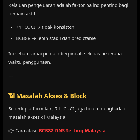
Kelajuan pengeluaran adalah faktor paling penting bagi
pemain aktif.
711CUCI → tidak konsisten
BCB88 → lebih stabil dan predictable
Ini sebab ramai pemain berpindah selepas beberapa
waktu penggunaan.
---
📶 Masalah Akses & Block
Seperti platform lain, 711CUCI juga boleh menghadapi
masalah akses di Malaysia.
👉 Cara atasi:
BCB88 DNS Setting Malaysia