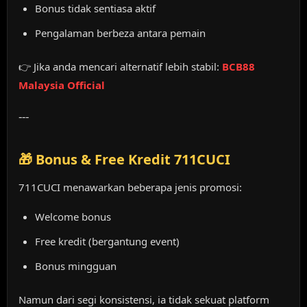
Bonus tidak sentiasa aktif
Pengalaman berbeza antara pemain
👉 Jika anda mencari alternatif lebih stabil:
BCB88
Malaysia Official
---
🎁 Bonus & Free Kredit 711CUCI
711CUCI menawarkan beberapa jenis promosi:
Welcome bonus
Free kredit (bergantung event)
Bonus mingguan
Namun dari segi konsistensi, ia tidak sekuat platform