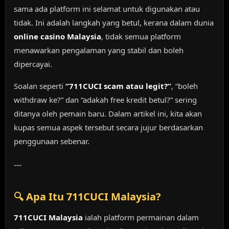
sama ada platform ini selamat untuk digunakan atau
tidak. Ini adalah langkah yang betul, kerana dalam dunia
online casino Malaysia
, tidak semua platform
menawarkan pengalaman yang stabil dan boleh
dipercayai.
Soalan seperti
“711CUCI scam atau legit?”
, “boleh
withdraw ke?” dan “adakah free kredit betul?” sering
ditanya oleh pemain baru. Dalam artikel ini, kita akan
kupas semua aspek tersebut secara jujur berdasarkan
penggunaan sebenar.
---
🔍 Apa Itu 711CUCI Malaysia?
711CUCI Malaysia
ialah platform permainan dalam