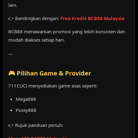
lain.
👉 Bandingkan dengan:
Free Kredit BCB88 Malaysia
BCB88 menawarkan promosi yang lebih konsisten dan
mudah diakses setiap hari.
---
🎮 Pilihan Game & Provider
711CUCI menyediakan game asas seperti:
Mega888
Pussy888
👉 Rujuk panduan penuh: