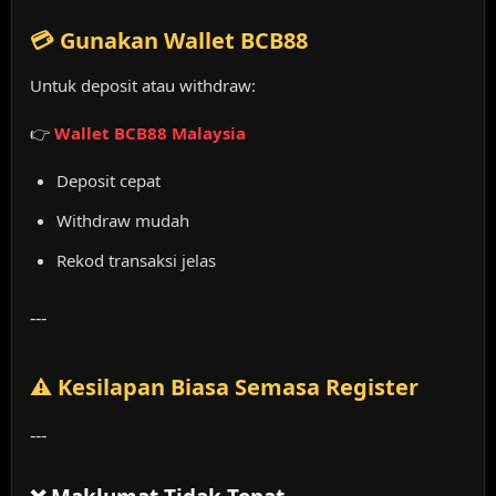
💳 Gunakan Wallet BCB88
Untuk deposit atau withdraw:
👉
Wallet BCB88 Malaysia
Deposit cepat
Withdraw mudah
Rekod transaksi jelas
---
⚠️ Kesilapan Biasa Semasa Register
---