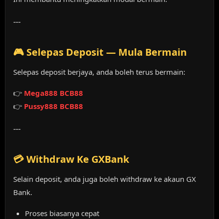
---
🎮 Selepas Deposit — Mula Bermain
Selepas deposit berjaya, anda boleh terus bermain:
👉
Mega888 BCB88
👉
Pussy888 BCB88
---
💳 Withdraw Ke GXBank
Selain deposit, anda juga boleh withdraw ke akaun GX
Bank.
Proses biasanya cepat