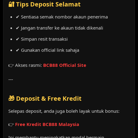
🔐 Tips Deposit Selamat
✔ Sentiasa semak nombor akaun penerima
✔ Jangan transfer ke akaun tidak dikenali
✔ Simpan resit transaksi
✔ Gunakan official link sahaja
👉 Akses rasmi:
BCB88 Official Site
---
🎁 Deposit & Free Kredit
Selepas deposit, anda juga boleh layak untuk bonus:
👉
Free Kredit BCB88 Malaysia
Ini membantu meningkatkan modal bermain.