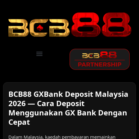
Skip
to
content
BCB88 GXBank Deposit Malaysia
2026 — Cara Deposit
Menggunakan GX Bank Dengan
Cepat
Dalam Malaysia, kaedah pembayaran memainkan