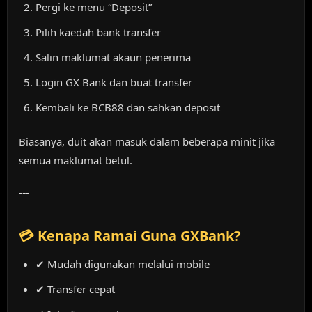
Pergi ke menu “Deposit”
Pilih kaedah bank transfer
Salin maklumat akaun penerima
Login GX Bank dan buat transfer
Kembali ke BCB88 dan sahkan deposit
Biasanya, duit akan masuk dalam beberapa minit jika
semua maklumat betul.
---
💳 Kenapa Ramai Guna GXBank?
✔ Mudah digunakan melalui mobile
✔ Transfer cepat