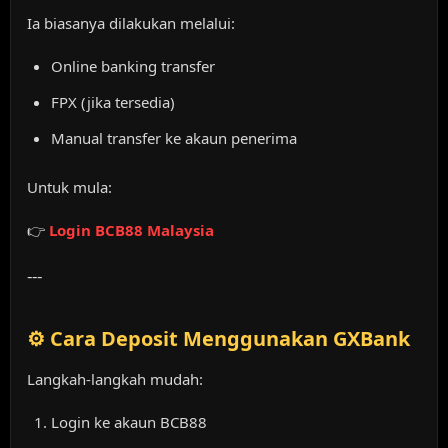
Ia biasanya dilakukan melalui:
Online banking transfer
FPX (jika tersedia)
Manual transfer ke akaun penerima
Untuk mula:
👉
Login BCB88 Malaysia
---
⚙️ Cara Deposit Menggunakan GXBank
Langkah-langkah mudah:
Login ke akaun BCB88