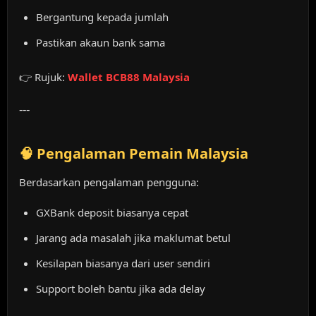
Bergantung kepada jumlah
Pastikan akaun bank sama
👉 Rujuk:
Wallet BCB88 Malaysia
---
🧠 Pengalaman Pemain Malaysia
Berdasarkan pengalaman pengguna:
GXBank deposit biasanya cepat
Jarang ada masalah jika maklumat betul
Kesilapan biasanya dari user sendiri
Support boleh bantu jika ada delay