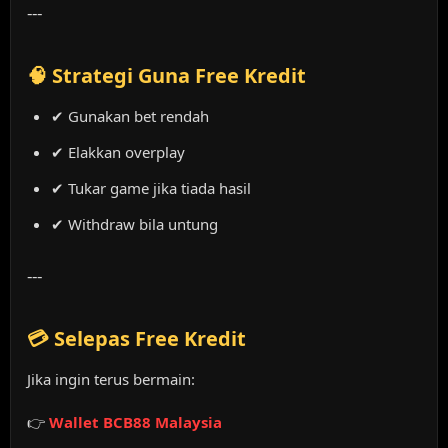
---
🧠 Strategi Guna Free Kredit
✔ Gunakan bet rendah
✔ Elakkan overplay
✔ Tukar game jika tiada hasil
✔ Withdraw bila untung
---
💳 Selepas Free Kredit
Jika ingin terus bermain:
👉
Wallet BCB88 Malaysia