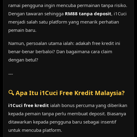
ramai pengguna ingin mencuba permainan tanpa risiko.
Dengan tawaran sehingga
RM88 tanpa deposit
, i1Cuci
menjadi salah satu platform yang menarik perhatian
pemain baru.
Namun, persoalan utama ialah: adakah free kredit ini
benar-benar berbaloi? Dan bagaimana cara claim
dengan betul?
---
🔍 Apa Itu i1Cuci Free Kredit Malaysia?
i1Cuci free kredit
ialah bonus percuma yang diberikan
kepada pemain tanpa perlu membuat deposit. Biasanya
ditawarkan kepada pengguna baru sebagai insentif
untuk mencuba platform.