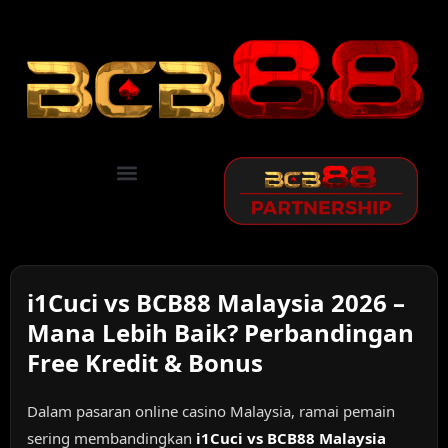
Skip
to
content
i1Cuci vs BCB88 Malaysia 2026 –
Mana Lebih Baik? Perbandingan
Free Kredit & Bonus
Dalam pasaran online casino Malaysia, ramai pemain
sering membandingkan
i1Cuci vs BCB88 Malaysia