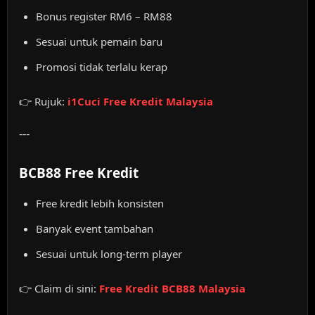
Bonus register RM6 – RM88
Sesuai untuk pemain baru
Promosi tidak terlalu kerap
👉 Rujuk:
i1Cuci Free Kredit Malaysia
---
BCB88 Free Kredit
Free kredit lebih konsisten
Banyak event tambahan
Sesuai untuk long-term player
👉 Claim di sini:
Free Kredit BCB88 Malaysia