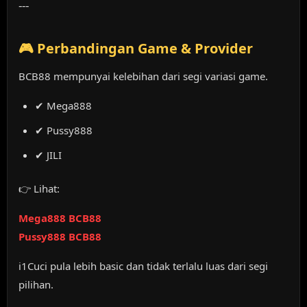
---
🎮 Perbandingan Game & Provider
BCB88 mempunyai kelebihan dari segi variasi game.
✔ Mega888
✔ Pussy888
✔ JILI
👉 Lihat:
Mega888 BCB88
Pussy888 BCB88
i1Cuci pula lebih basic dan tidak terlalu luas dari segi
pilihan.