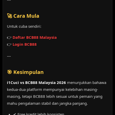
🚀 Cara Mula
Untuk cuba sendiri:
👉
Daftar BCB88 Malaysia
👉
Login BCB88
---
🎯 Kesimpulan
i1Cuci vs BCB88 Malaysia 2026
menunjukkan bahawa
kedua-dua platform mempunyai kelebihan masing-
masing, tetapi BCB88 lebih sesuai untuk pemain yang
mahu pengalaman stabil dan jangka panjang.
✔ Free kredit lebih konsisten