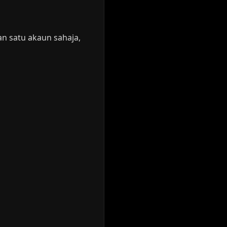
n satu akaun sahaja,