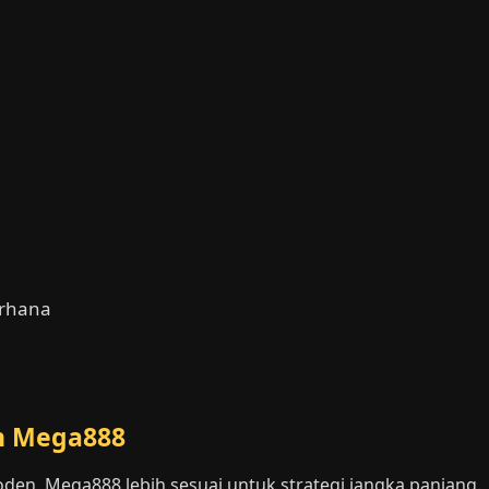
erhana
in Mega888
den, Mega888 lebih sesuai untuk strategi jangka panjang.