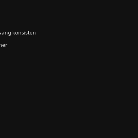
yang konsisten
ner