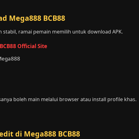
oad Mega888 BCB88
 stabil, ramai pemain memilih untuk download APK.
BCB88 Official Site
 Mega888
anya boleh main melalui browser atau install profile khas.
redit di Mega888 BCB88