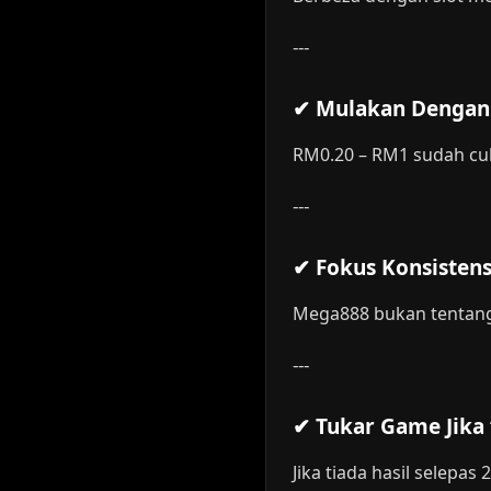
---
✔ Mulakan Dengan
RM0.20 – RM1 sudah cu
---
✔ Fokus Konsistens
Mega888 bukan tentang 
---
✔ Tukar Game Jika
Jika tiada hasil selepas 