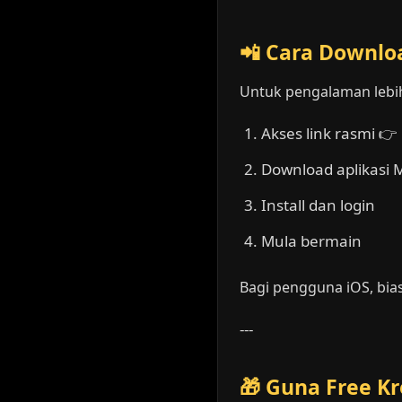
📲 Cara Downl
Untuk pengalaman lebih
Akses link rasmi 👉
Download aplikasi
Install dan login
Mula bermain
Bagi pengguna iOS, bias
---
🎁 Guna Free K