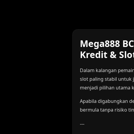
Mega888 BCB
Kredit & Slo
Dalam kalangan pemain
slot paling stabil unt
menjadi pilihan utama 
Apabila digabungkan 
bermula tanpa risiko tin
---