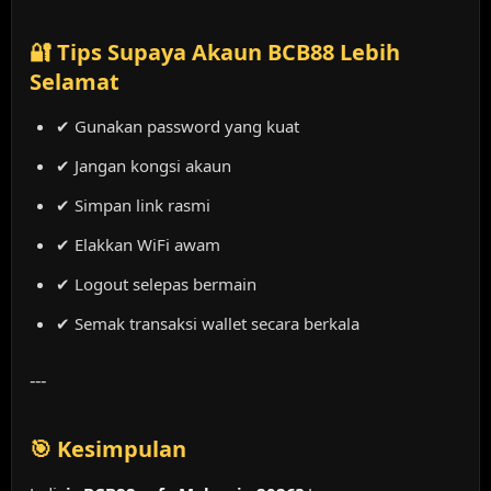
🔐 Tips Supaya Akaun BCB88 Lebih
Selamat
✔ Gunakan password yang kuat
✔ Jangan kongsi akaun
✔ Simpan link rasmi
✔ Elakkan WiFi awam
✔ Logout selepas bermain
✔ Semak transaksi wallet secara berkala
---
🎯 Kesimpulan