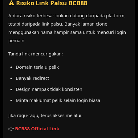
⚠️ Risiko Link Palsu BCB88
Antara risiko terbesar bukan datang daripada platform,
tetapi daripada link palsu. Banyak laman clone
menggunakan nama hampir sama untuk mencuri login
pemain.
Tanda link mencurigakan:
Domain terlalu pelik
Banyak redirect
Design nampak tidak konsisten
Minta maklumat pelik selain login biasa
Jika ragu-ragu, terus akses melalui:
👉
BCB88 Official Link