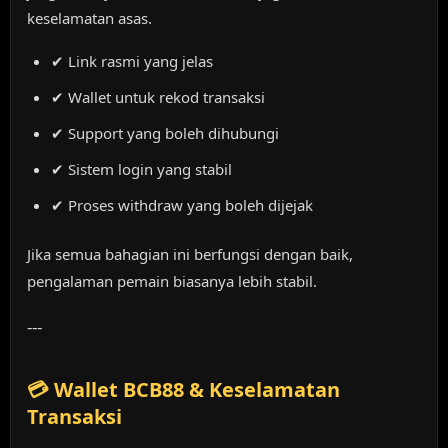
keselamatan asas.
✔ Link rasmi yang jelas
✔ Wallet untuk rekod transaksi
✔ Support yang boleh dihubungi
✔ Sistem login yang stabil
✔ Proses withdraw yang boleh dijejak
Jika semua bahagian ini berfungsi dengan baik,
pengalaman pemain biasanya lebih stabil.
---
💳 Wallet BCB88 & Keselamatan
Transaksi