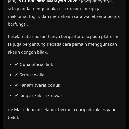
Jadi,
is BCB88 safe Malaysia 2026?
Jawapannya: ya,
selagi anda menggunakan link rasmi, menjaga
maklumat login, dan memahami cara wallet serta bonus
berfungsi.
Keselamatan bukan hanya bergantung kepada platform.
Ia juga bergantung kepada cara pemain menggunakan
akaun dengan bijak.
✔ Guna official link
✔ Semak wallet
✔ Faham syarat bonus
✔ Jangan klik link rawak
👉 Main dengan selamat bermula daripada akses yang
betul.