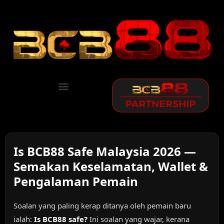
Skip
to
content
Is BCB88 Safe Malaysia 2026 —
Semakan Keselamatan, Wallet &
Pengalaman Pemain
Soalan yang paling kerap ditanya oleh pemain baru
ialah:
Is BCB88 safe?
Ini soalan yang wajar, kerana