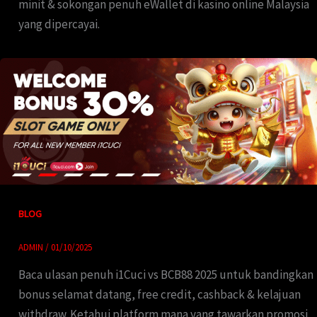
minit & sokongan penuh eWallet di kasino online Malaysia
yang dipercayai.
BLOG
ADMIN
/
01/10/2025
Baca ulasan penuh i1Cuci vs BCB88 2025 untuk bandingkan
bonus selamat datang, free credit, cashback & kelajuan
withdraw. Ketahui platform mana yang tawarkan promosi