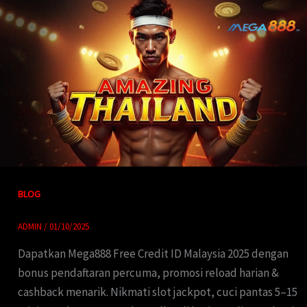
BLOG
ADMIN
/
01/10/2025
Dapatkan Mega888 Free Credit ID Malaysia 2025 dengan
bonus pendaftaran percuma, promosi reload harian &
cashback menarik. Nikmati slot jackpot, cuci pantas 5–15